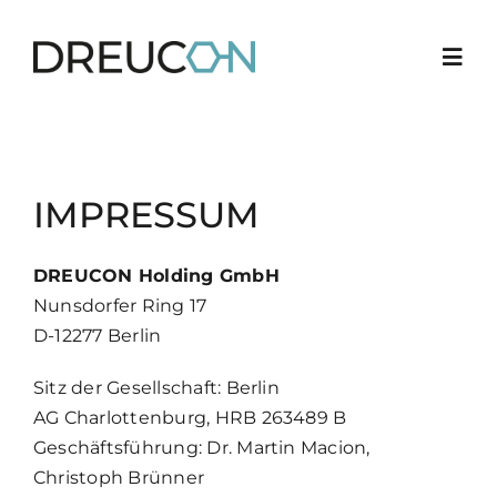
Skip
to
Togg
content
Navi
News
IMPRESSUM
Karriere
7
DREUCON Holding GmbH
Qualität
Nunsdorfer Ring 17
D-12277 Berlin
Branchen
Sitz der Gesellschaft: Berlin
AG Charlottenburg, HRB 263489 B
Standorte
Geschäftsführung: Dr. Martin Macion,
Christoph Brünner